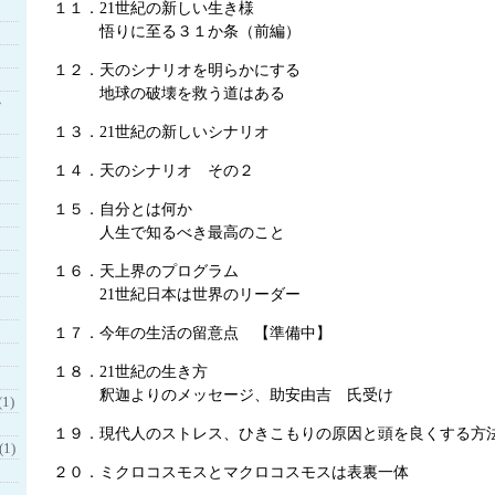
１１．21世紀の新しい生き様
悟りに至る３１か条（前編）
１２．天のシナリオを明らかにする
地球の破壊を救う道はある
・
１３．21世紀の新しいシナリオ
１４．天のシナリオ その２
１５．自分とは何か
人生で知るべき最高のこと
１６．天上界のプログラム
21世紀日本は世界のリーダー
１７．今年の生活の留意点 【準備中】
１８．21世紀の生き方
釈迦よりのメッセージ、助安由吉 氏受け
1)
１９．現代人のストレス、ひきこもりの原因と頭を良くする方
1)
２０．ミクロコスモスとマクロコスモスは表裏一体