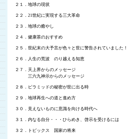
２１．地球の現状
２２．21世紀に実現する三大革命
２３．地球の癒やし
２４．健康茶のおすすめ
２５．世紀末の大予言が色々と世に警告されていました！
２６．人生の荒波 のり越える知恵
２７．天上界からのメッセージ
三六九神示からのメッセージ
２８．ピラミッドの秘密が世に出る時
２９．地球再生への道と進め方
３０．見えないものに意識を向ける時代へ
３１．内なる自分・・・ひらめき、啓示を受けるには
３２．トピックス 国家の将来