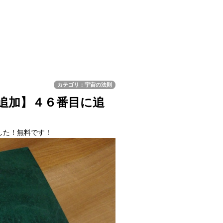
カテゴリ：宇宙の法則
追加】４６番目に追
した！無料です！