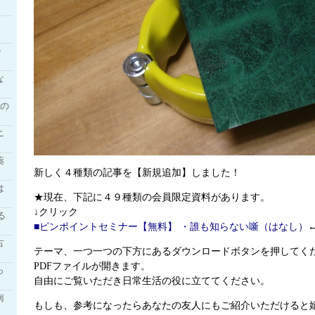
・
な
その
ニ
薬
新しく４種類の記事を【新規追加】しました！
は
★現在、下記に４９種類の会員限定資料があります。
↓クリック
る
■ピンポイントセミナー【無料】 ・誰も知らない噺（はなし）
古
テーマ、一つ一つの下方にあるダウンロードボタンを押してく
PDFファイルが開きます。
っ
自由にご覧いただき日常生活の役に立ててください。
南
もしも、参考になったらあなたの友人にもご紹介いただけると