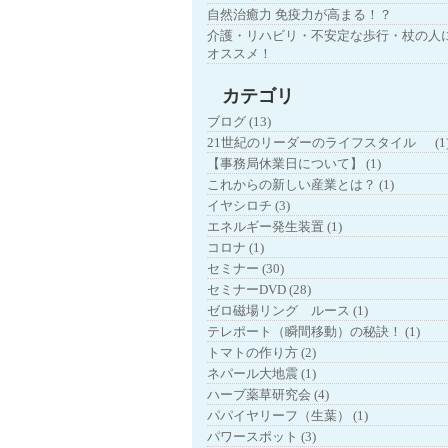
自然治癒力 免疫力が高まる！？
介護・リハビリ・不安定な歩行・杖の人
オススメ！
カテゴリ
ブログ (13)
21世紀のリーダーのライフスタイル (1
【事務局休業日について】 (1)
これからの新しい産業とは？ (1)
イヤシロチ (3)
エネルギー発生装置 (1)
コロナ (1)
セミナー (30)
セミナーDVD (28)
ゼロ磁場リング ルース (1)
テレポート（瞬間移動）の秘訣！ (1)
トマトの作り方 (2)
ネパール大地震 (1)
ハーブ薬草研究会 (4)
パパイヤリーフ（生葉） (1)
パワースポット (3)