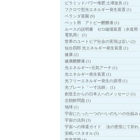
ピラミッドパワー堆肥 土壌改良 (1)
フクロウ型光エネルギー発生装置 (1)
ベランダ菜園 (9)
ペット用 アトピー醗酵液 (1)
ルースの説明書 ゼロ磁場装置（水道用
電気用） (1)
世界のユートピア社会の実現は近い (2)
仙台四郎 光エネルギー発生装置 (1)
健康 (2)
健康醗酵液 (1)
光エネルギー×元気アーチ (1)
光エネルギー発生装置 (1)
光フリーエネルギー発生の原理 (1)
光プレート「一寸法師」 (1)
創造主からの日本人へのメッセージ (1)
北朝鮮問題 (1)
地球 (1)
宇宙にたった一つの<<いのち>>の仕組み (
宇宙の法則 (3)
宇宙への帰還ガイド 汝の密室にて祈れ (
安眠バスタオル (5)
家庭菜園 (4)