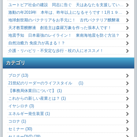
ユートピア社会の建設 同志に告ぐ 天はあなたを支援しています！
激動の年2019年 本年は、昨年以上になるそうです！1月１９日(土)13:10～
地球創世期のバクテリアをお手元に！ 古代バクテリア醗酵液
天才教育醗酵液 創造主は森羅万象を作った張本人です！
地震予知 日本最強のレイライン！ 東南海地震を防ぐ方法？
自然治癒力 免疫力が高まる！？
介護・リハビリ・不安定な歩行・杖の人にオススメ！
カテゴリ
ブログ (13)
21世紀のリーダーのライフスタイル (1)
【事務局休業日について】 (1)
これからの新しい産業とは？ (1)
イヤシロチ (3)
エネルギー発生装置 (1)
コロナ (1)
セミナー (30)
セミナーDVD (28)