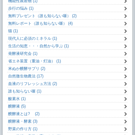
機能性農産物 (1)
歩行の悩み (1)
無料プレゼント（誰も知らない噺） (2)
無料レポート（誰も知らない噺） (4)
猫 (1)
現代人に必須のミネラル (1)
生活の知恵・・・自然から学ぶ (1)
発酵液研究会 (1)
省エネ装置（重油・灯油） (1)
米ぬか醗酵サプリ (2)
自然微生物農法 (17)
血液のリフレッシュ方法 (2)
誰も知らない噺 (1)
酸素水 (1)
醗酵液 (5)
醗酵液とは? (2)
醗酵液・酵素 (3)
野菜の作り方 (1)