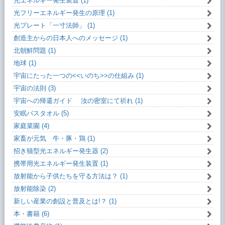
光エネルギー発生装置 (1)
光フリーエネルギー発生の原理 (1)
光プレート「一寸法師」 (1)
創造主からの日本人へのメッセージ (1)
北朝鮮問題 (1)
地球 (1)
宇宙にたった一つの<<いのち>>の仕組み (1)
宇宙の法則 (3)
宇宙への帰還ガイド 汝の密室にて祈れ (1)
安眠バスタオル (5)
家庭菜園 (4)
家畜が元気 牛・豚・鶏 (1)
招き猫型光エネルギー発生器 (2)
携帯用光エネルギー発生装置 (1)
放射能から子供たちを守る方法は？ (1)
放射能除染 (2)
新しい産業の創設と普及とは!？ (1)
本・書籍 (6)