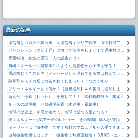
最新の記事
厚労省とコロナの舞台裏 元厚労省キャリア官僚 Dr中村健二 氏 闇を暴露！
アセンション（次元上昇）に向けて準備をしよう！交通事故にあわない方法！！
元素転換 創造の原理 人の誕生とは？
川崎スクールバス襲撃事件のような凶悪犯から子供を守る！
通訳求む！この音声（メッセージ）が理解できる方は教えていただけるとうれしいです！
除草剤をスイカ畑に散布されてしまったそうなのですが‼
フリーエネルギーとは何か？【新規追加】４６番目に追加しました！無料です！
新元号「令和（れいわ）」を祝して！！「松竹梅醗酵液」限定35本。
ルースの説明書 ゼロ磁場装置（水道用・電気用）
地球の歴史上、今回が始めて、地球は聖なる星となる！
光エネルギー×元気アーチのレビュー その瞬間に痛みが7割近く減った！
キーワードは「微生物」です！無料のマニュアルが入手できます。
自然微生物農法セミナー 微生物で無農薬栽培！ 3月9日（土）13:10～