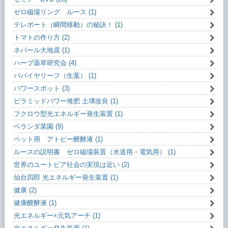
ゼロ磁場リング ルース (1)
テレポート（瞬間移動）の秘訣！ (1)
トマトの作り方 (2)
ネパール大地震 (1)
ハーブ薬草研究会 (4)
パパイヤリーフ（生葉） (1)
パワースポット (3)
ピラミッドパワー堆肥 土壌改良 (1)
フクロウ型光エネルギー発生装置 (1)
ベランダ菜園 (9)
ペット用 アトピー醗酵液 (1)
ルースの説明書 ゼロ磁場装置（水道用・電気用） (1)
世界のユートピア社会の実現は近い (2)
仙台四郎 光エネルギー発生装置 (1)
健康 (2)
健康醗酵液 (1)
光エネルギー×元気アーチ (1)