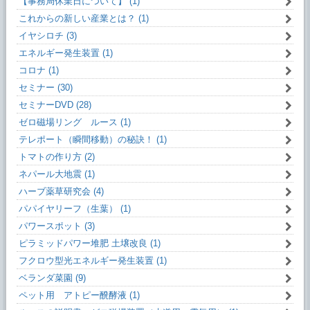
【事務局休業日について】 (1)
これからの新しい産業とは？ (1)
イヤシロチ (3)
エネルギー発生装置 (1)
コロナ (1)
セミナー (30)
セミナーDVD (28)
ゼロ磁場リング ルース (1)
テレポート（瞬間移動）の秘訣！ (1)
トマトの作り方 (2)
ネパール大地震 (1)
ハーブ薬草研究会 (4)
パパイヤリーフ（生葉） (1)
パワースポット (3)
ピラミッドパワー堆肥 土壌改良 (1)
フクロウ型光エネルギー発生装置 (1)
ベランダ菜園 (9)
ペット用 アトピー醗酵液 (1)