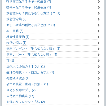
招き猫型光エネルギー発生器 (2)
携帯用光エネルギー発生装置 (1)
放射能から子供たちを守る方法は？ (1)
放射能除染 (2)
新しい産業の創設と普及とは!？ (1)
本・書籍 (6)
機能性農産物 (1)
歩行の悩み (1)
無料プレゼント（誰も知らない噺） (2)
無料レポート（誰も知らない噺） (4)
猫 (1)
現代人に必須のミネラル (1)
生活の知恵・・・自然から学ぶ (1)
発酵液研究会 (1)
省エネ装置（重油・灯油） (1)
米ぬか醗酵サプリ (2)
自然微生物農法 (17)
血液のリフレッシュ方法 (2)