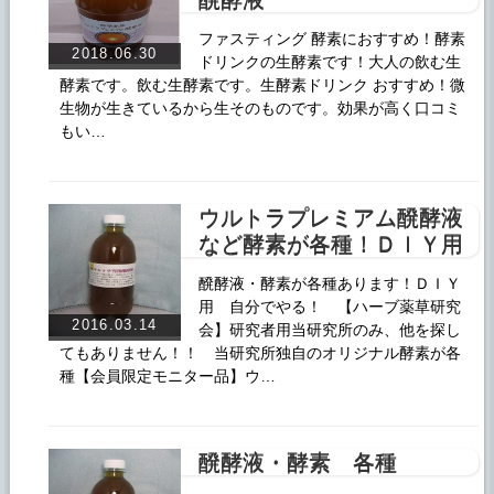
ファスティング 酵素におすすめ！酵素
2018.06.30
ドリンクの生酵素です！大人の飲む生
酵素です。飲む生酵素です。生酵素ドリンク おすすめ！微
生物が生きているから生そのものです。効果が高く口コミ
もい…
ウルトラプレミアム醗酵液
など酵素が各種！ＤＩＹ用
醗酵液・酵素が各種あります！ＤＩＹ
用 自分でやる！ 【ハーブ薬草研究
2016.03.14
会】研究者用当研究所のみ、他を探し
てもありません！！ 当研究所独自のオリジナル酵素が各
種【会員限定モニター品】ウ…
醗酵液・酵素 各種