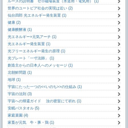
ルースの説明書 ゼロ磁場装置（水道用・電気用） (1)
世界のユートピア社会の実現は近い (2)
仙台四郎 光エネルギー発生装置 (1)
健康 (2)
健康醗酵液 (1)
光エネルギー×元気アーチ (1)
光エネルギー発生装置 (1)
光フリーエネルギー発生の原理 (1)
光プレート「一寸法師」 (1)
創造主からの日本人へのメッセージ (1)
北朝鮮問題 (1)
地球 (1)
宇宙にたった一つの<<いのち>>の仕組み (1)
宇宙の法則 (3)
宇宙への帰還ガイド 汝の密室にて祈れ (1)
安眠バスタオル (5)
家庭菜園 (4)
家畜が元気 牛・豚・鶏 (1)