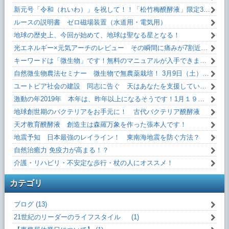
新元号「令和（れいわ）」を祝して！！「松竹梅醗酵液」限定35本。
ルースの説明書 ゼロ磁場装置（水道用・電気用）
地球の歴史上、今回が始めて、地球は聖なる星となる！
光エネルギー×元気アーチのレビュー その瞬間に痛みが7割近く減った！
キーワードは「微生物」です！無料のマニュアルが入手できます。
自然微生物農法セミナー 微生物で無農薬栽培！ 3月9日（土）13:10～
ユートピア社会の建設 同志に告ぐ 天はあなたを支援しています！
激動の年2019年 本年は、昨年以上になるそうです！1月１９日(土)13:10～
地球創世期のバクテリアをお手元に！ 古代バクテリア醗酵液
天才教育醗酵液 創造主は森羅万象を作った張本人です！
地震予知 日本最強のレイライン！ 東南海地震を防ぐ方法？
自然治癒力 免疫力が高まる！？
介護・リハビリ・不安定な歩行・杖の人にオススメ！
カテゴリ
ブログ (13)
21世紀のリーダーのライフスタイル (1)