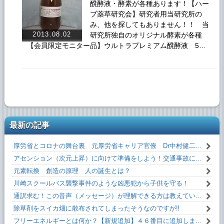
醗酵液・酵素が各種あります！【ハー
ブ薬草研究会】研究者用当研究所の
み、他を探してもありません！！ 当
2013.08.02
研究所独自のオリジナル酵素が各種
【会員限定モニター品】ウルトラプレミアム醗酵液 5…
最新の記事
厚労省とコロナの舞台裏 元厚労省キャリア官僚 Dr中村健二 氏 闇を暴露！
アセンション（次元上昇）に向けて準備をしよう！交通事故にあわない方法！！
元素転換 創造の原理 人の誕生とは？
川崎スクールバス襲撃事件のような凶悪犯から子供を守る！
通訳求む！この音声（メッセージ）が理解できる方は教えていただけるとうれしいです！
除草剤をスイカ畑に散布されてしまったそうなのですが‼
フリーエネルギーとは何か？【新規追加】４６番目に追加しました！無料です！