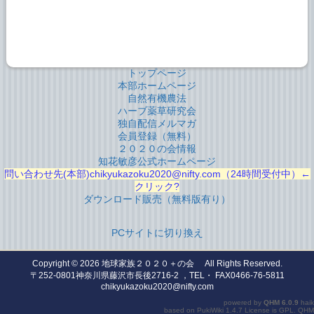
トップページ
本部ホームページ
自然有機農法
ハーブ薬草研究会
独自配信メルマガ
会員登録（無料）
２０２０の会情報
知花敏彦公式ホームページ
問い合わせ先(本部)chikyukazoku2020@nifty.com（24時間受付中）←
クリック?
ダウンロード販売（無料版有り）
PCサイトに切り換え
Copyright © 2026
地球家族２０２０＋の会
All Rights Reserved.
〒252-0801神奈川県藤沢市長後2716-2 ，TEL・ FAX0466-76-5811
chikyukazoku2020@nifty.com
powered by
QHM
6.0.9
haik
based on
PukiWiki
1.4.7 License is
GPL
.
QHM