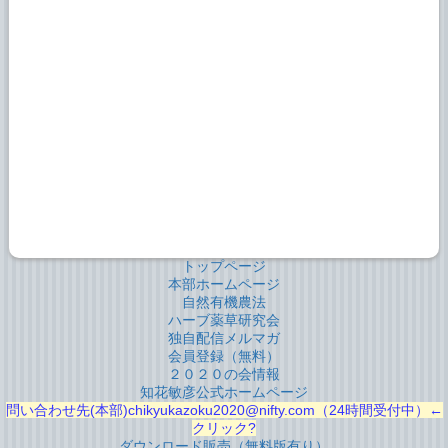
トップページ
本部ホームページ
自然有機農法
ハーブ薬草研究会
独自配信メルマガ
会員登録（無料）
２０２０の会情報
知花敏彦公式ホームページ
問い合わせ先(本部)chikyukazoku2020@nifty.com（24時間受付中）←
クリック?
ダウンロード販売（無料版有り）