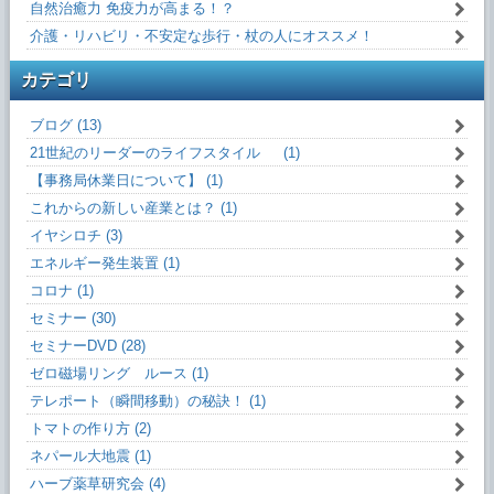
自然治癒力 免疫力が高まる！？
介護・リハビリ・不安定な歩行・杖の人にオススメ！
カテゴリ
ブログ (13)
21世紀のリーダーのライフスタイル (1)
【事務局休業日について】 (1)
これからの新しい産業とは？ (1)
イヤシロチ (3)
エネルギー発生装置 (1)
コロナ (1)
セミナー (30)
セミナーDVD (28)
ゼロ磁場リング ルース (1)
テレポート（瞬間移動）の秘訣！ (1)
トマトの作り方 (2)
ネパール大地震 (1)
ハーブ薬草研究会 (4)