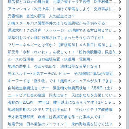
厚労省とコロナの舞台裏 元厚労省キャリア官僚 Dr中村健二 氏 闇を暴露！
アセンション（次元上昇）に向けて準備をしよう！交通事故にあわない方法！！
元素転換 創造の原理 人の誕生とは？
川崎スクールバス襲撃事件のような凶悪犯から子供を守る！
通訳求む！この音声（メッセージ）が理解できる方は教えていただけるとうれしいです！
除草剤をスイカ畑に散布されてしまったそうなのですが‼
フリーエネルギーとは何か？【新規追加】４６番目に追加しました！無料です！
新元号「令和（れいわ）」を祝して！！「松竹梅醗酵液」限定35本。
ルースの説明書 ゼロ磁場装置（水道用・電気用）
地球の歴史上、今回が始めて、地球は聖なる星となる！
光エネルギー×元気アーチのレビュー その瞬間に痛みが7割近く減った！
キーワードは「微生物」です！無料のマニュアルが入手できます。
自然微生物農法セミナー 微生物で無農薬栽培！ 3月9日（土）13:10～
ユートピア社会の建設 同志に告ぐ 天はあなたを支援しています！
激動の年2019年 本年は、昨年以上になるそうです！1月１９日(土)13:10～
地球創世期のバクテリアをお手元に！ 古代バクテリア醗酵液
天才教育醗酵液 創造主は森羅万象を作った張本人です！
地震予知 日本最強のレイライン！ 東南海地震を防ぐ方法？