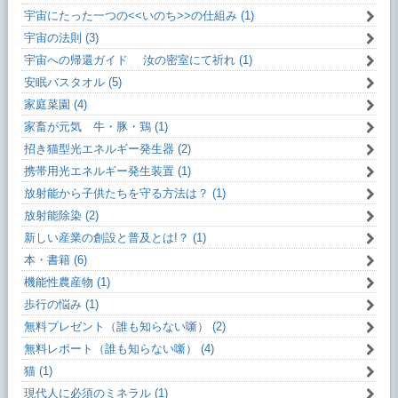
宇宙にたった一つの<<いのち>>の仕組み (1)
宇宙の法則 (3)
宇宙への帰還ガイド 汝の密室にて祈れ (1)
安眠バスタオル (5)
家庭菜園 (4)
家畜が元気 牛・豚・鶏 (1)
招き猫型光エネルギー発生器 (2)
携帯用光エネルギー発生装置 (1)
放射能から子供たちを守る方法は？ (1)
放射能除染 (2)
新しい産業の創設と普及とは!？ (1)
本・書籍 (6)
機能性農産物 (1)
歩行の悩み (1)
無料プレゼント（誰も知らない噺） (2)
無料レポート（誰も知らない噺） (4)
猫 (1)
現代人に必須のミネラル (1)