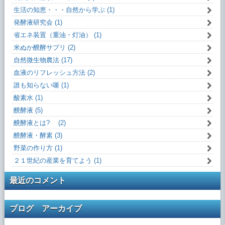
生活の知恵・・・自然から学ぶ (1)
発酵液研究会 (1)
省エネ装置（重油・灯油） (1)
米ぬか醗酵サプリ (2)
自然微生物農法 (17)
血液のリフレッシュ方法 (2)
誰も知らない噺 (1)
酸素水 (1)
醗酵液 (5)
醗酵液とは? (2)
醗酵液・酵素 (3)
野菜の作り方 (1)
２１世紀の産業を育てよう (1)
最近のコメント
ブログ アーカイブ