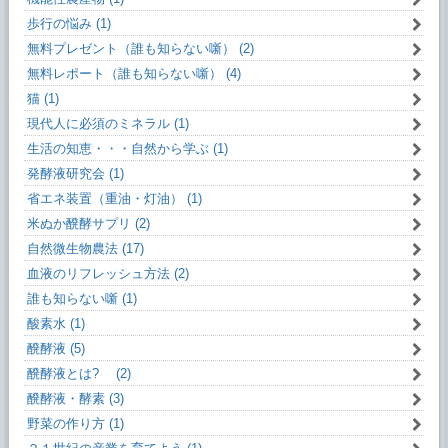
歩行の悩み (1)
無料プレゼント（誰も知らない噺） (2)
無料レポート（誰も知らない噺） (4)
猫 (1)
現代人に必須のミネラル (1)
生活の知恵・・・自然から学ぶ (1)
発酵液研究会 (1)
省エネ装置（重油・灯油） (1)
米ぬか醗酵サプリ (2)
自然微生物農法 (17)
血液のリフレッシュ方法 (2)
誰も知らない噺 (1)
酸素水 (1)
醗酵液 (5)
醗酵液とは? (2)
醗酵液・酵素 (3)
野菜の作り方 (1)