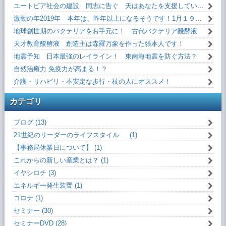
ユートピア社会の建設 同志に告ぐ 天はあなたを支援しています！
激動の年2019年 本年は、昨年以上になるそうです！1月１９日(土)13:10～
地球創世期のバクテリアをお手元に！ 古代バクテリア醗酵液
天才教育醗酵液 創造主は森羅万象を作った張本人です！
地震予知 日本最強のレイライン！ 東南海地震を防ぐ方法？
自然治癒力 免疫力が高まる！？
介護・リハビリ・不安定な歩行・杖の人にオススメ！
カテゴリ
ブログ (13)
21世紀のリーダーのライフスタイル (1)
【事務局休業日について】 (1)
これからの新しい産業とは？ (1)
イヤシロチ (3)
エネルギー発生装置 (1)
コロナ (1)
セミナー (30)
セミナーDVD (28)