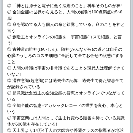
◎ 「神とは原子と電子に働く法則のこと」科学そのものが神!
◎ 全知全能の世界から見ると、人間の知識は100点満点の5~6
点!
◎ 命を認めてる人も個人の命と錯覚している。命のことを神と
言う!
◎ 創造主とオンラインの細胞を「宇宙細胞/コスモ細胞」と言
う!
◎ 古神道の唯神(ゆいしん)、随神(かんながら)の道とは自分の
心臓のうしろのコスモ細胞に全託して全てお任せの状態にする
こと!
◎ 人間の常識は宇宙の非常識であることを現代人は理解できて
いない!
◎ 潜在意識(超意識)には過去生の記憶、過去生で得た智恵全て
が記録されている!
◎ 超意識は創造主の全知全能の智恵とオンラインでつながって
いる!
◎ 全知全能の智恵=アカシックレコードの世界を良心、本心と
いう!
◎ 宇宙空間には人間として生まれ変わる順番を待っている意識
体が600億も存在している!
◎ 天上界より14万4千人の大師方や菩薩クラスの指導者が地球