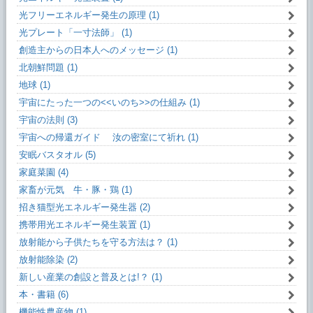
光フリーエネルギー発生の原理 (1)
光プレート「一寸法師」 (1)
創造主からの日本人へのメッセージ (1)
北朝鮮問題 (1)
地球 (1)
宇宙にたった一つの<<いのち>>の仕組み (1)
宇宙の法則 (3)
宇宙への帰還ガイド 汝の密室にて祈れ (1)
安眠バスタオル (5)
家庭菜園 (4)
家畜が元気 牛・豚・鶏 (1)
招き猫型光エネルギー発生器 (2)
携帯用光エネルギー発生装置 (1)
放射能から子供たちを守る方法は？ (1)
放射能除染 (2)
新しい産業の創設と普及とは!？ (1)
本・書籍 (6)
機能性農産物 (1)