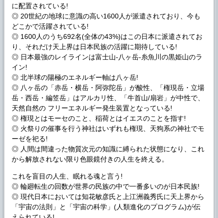
に配置されている!
◎ 20世紀の地球に意識の高い1600人が派遣されており、今も
どこかで活躍されている!
◎ 1600人のうち692名(全体の43%)はこの日本に派遣されてお
り、それだけ天上界は日本民族の活躍に期待している!
◎ 日本最強のレイラインは富士山-八ヶ岳-糸魚川の黒姫山のラ
イン!
◎ 北半球の陽極のエネルギー軸は八ヶ岳!
◎ 八ヶ岳の「赤岳・横岳・阿弥陀岳」が酸性、「権現岳・立場
岳・西岳・編笠岳」はアルカリ性、「牛首山/扇岩」が中性で、
天然自然の フリーエネルギー発生装置となっている!
◎ 権現とはモーセのこと、稲荷とはイエスのことを指す!
◎ 火祭りの催事を行う神社はいずれも権現、天狗系の神社でモ
ーゼを祀る!
◎ 人間は間違った物質次元の知識に縛られた状態になり、これ
から解放されない限り色眼鏡付きの人生を終える。
これを盲目の人生、眠れる魂と言う!
◎ 輪廻転生の回数が世界の民族の中で一番多いのが日本民族!
◎ 現代日本においては知花敏彦氏と上江洲義秀氏に天上界から
「宇宙の法則」と「宇宙の科学」(人類進化のプログラム)が伝
えられている!