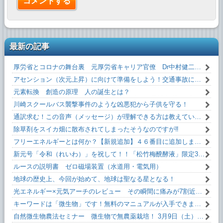
最新の記事
厚労省とコロナの舞台裏 元厚労省キャリア官僚 Dr中村健二 氏 闇を暴露！
アセンション（次元上昇）に向けて準備をしよう！交通事故にあわない方法！！
元素転換 創造の原理 人の誕生とは？
川崎スクールバス襲撃事件のような凶悪犯から子供を守る！
通訳求む！この音声（メッセージ）が理解できる方は教えていただけるとうれしいです！
除草剤をスイカ畑に散布されてしまったそうなのですが‼
フリーエネルギーとは何か？【新規追加】４６番目に追加しました！無料です！
新元号「令和（れいわ）」を祝して！！「松竹梅醗酵液」限定35本。
ルースの説明書 ゼロ磁場装置（水道用・電気用）
地球の歴史上、今回が始めて、地球は聖なる星となる！
光エネルギー×元気アーチのレビュー その瞬間に痛みが7割近く減った！
キーワードは「微生物」です！無料のマニュアルが入手できます。
自然微生物農法セミナー 微生物で無農薬栽培！ 3月9日（土）13:10～