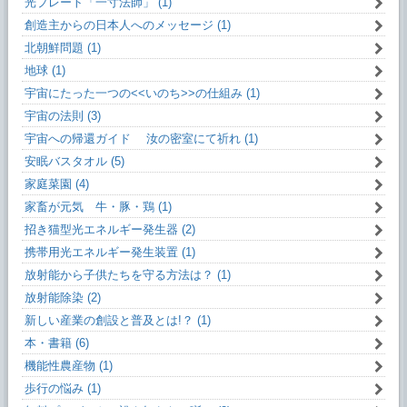
光プレート「一寸法師」 (1)
創造主からの日本人へのメッセージ (1)
北朝鮮問題 (1)
地球 (1)
宇宙にたった一つの<<いのち>>の仕組み (1)
宇宙の法則 (3)
宇宙への帰還ガイド 汝の密室にて祈れ (1)
安眠バスタオル (5)
家庭菜園 (4)
家畜が元気 牛・豚・鶏 (1)
招き猫型光エネルギー発生器 (2)
携帯用光エネルギー発生装置 (1)
放射能から子供たちを守る方法は？ (1)
放射能除染 (2)
新しい産業の創設と普及とは!？ (1)
本・書籍 (6)
機能性農産物 (1)
歩行の悩み (1)