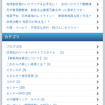
地球創世期のバクテリアをお手元に！ 古代バクテリア醗酵液
天才教育醗酵液 創造主は森羅万象を作った張本人です！
地震予知 日本最強のレイライン！ 東南海地震を防ぐ方法？
自然治癒力 免疫力が高まる！？
介護・リハビリ・不安定な歩行・杖の人にオススメ！
カテゴリ
ブログ (13)
21世紀のリーダーのライフスタイル (1)
【事務局休業日について】 (1)
これからの新しい産業とは？ (1)
イヤシロチ (3)
エネルギー発生装置 (1)
コロナ (1)
セミナー (30)
セミナーDVD (28)
ゼロ磁場リング ルース (1)