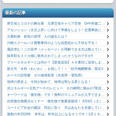
最新の記事
厚労省とコロナの舞台裏 元厚労省キャリア官僚 Dr中村健二 氏 闇を暴露！
アセンション（次元上昇）に向けて準備をしよう！交通事故にあわない方法！！
元素転換 創造の原理 人の誕生とは？
川崎スクールバス襲撃事件のような凶悪犯から子供を守る！
通訳求む！この音声（メッセージ）が理解できる方は教えていただけるとうれしいです！
除草剤をスイカ畑に散布されてしまったそうなのですが‼
フリーエネルギーとは何か？【新規追加】４６番目に追加しました！無料です！
新元号「令和（れいわ）」を祝して！！「松竹梅醗酵液」限定35本。
ルースの説明書 ゼロ磁場装置（水道用・電気用）
地球の歴史上、今回が始めて、地球は聖なる星となる！
光エネルギー×元気アーチのレビュー その瞬間に痛みが7割近く減った！
キーワードは「微生物」です！無料のマニュアルが入手できます。
自然微生物農法セミナー 微生物で無農薬栽培！ 3月9日（土）13:10～
ユートピア社会の建設 同志に告ぐ 天はあなたを支援しています！
激動の年2019年 本年は、昨年以上になるそうです！1月１９日(土)13:10～