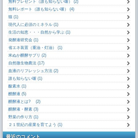
無料プレゼント（誰も知らない噺） (2)
無料レポート（誰も知らない噺） (4)
猫 (1)
現代人に必須のミネラル (1)
生活の知恵・・・自然から学ぶ (1)
発酵液研究会 (1)
省エネ装置（重油・灯油） (1)
米ぬか醗酵サプリ (2)
自然微生物農法 (17)
血液のリフレッシュ方法 (2)
誰も知らない噺 (1)
酸素水 (1)
醗酵液 (5)
醗酵液とは? (2)
醗酵液・酵素 (3)
野菜の作り方 (1)
２１世紀の産業を育てよう (1)
最近のコメント