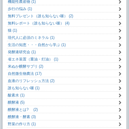
機能性農産物 (1)
歩行の悩み (1)
無料プレゼント（誰も知らない噺） (2)
無料レポート（誰も知らない噺） (4)
猫 (1)
現代人に必須のミネラル (1)
生活の知恵・・・自然から学ぶ (1)
発酵液研究会 (1)
省エネ装置（重油・灯油） (1)
米ぬか醗酵サプリ (2)
自然微生物農法 (17)
血液のリフレッシュ方法 (2)
誰も知らない噺 (1)
酸素水 (1)
醗酵液 (5)
醗酵液とは? (2)
醗酵液・酵素 (3)
野菜の作り方 (1)