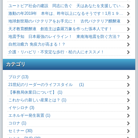
ユートピア社会の建設 同志に告ぐ 天はあなたを支援しています！
激動の年2019年 本年は、昨年以上になるそうです！1月１９日(土)13:10～
地球創世期のバクテリアをお手元に！ 古代バクテリア醗酵液
天才教育醗酵液 創造主は森羅万象を作った張本人です！
地震予知 日本最強のレイライン！ 東南海地震を防ぐ方法？
自然治癒力 免疫力が高まる！？
介護・リハビリ・不安定な歩行・杖の人にオススメ！
カテゴリ
ブログ (13)
21世紀のリーダーのライフスタイル (1)
【事務局休業日について】 (1)
これからの新しい産業とは？ (1)
イヤシロチ (3)
エネルギー発生装置 (1)
コロナ (1)
セミナー (30)