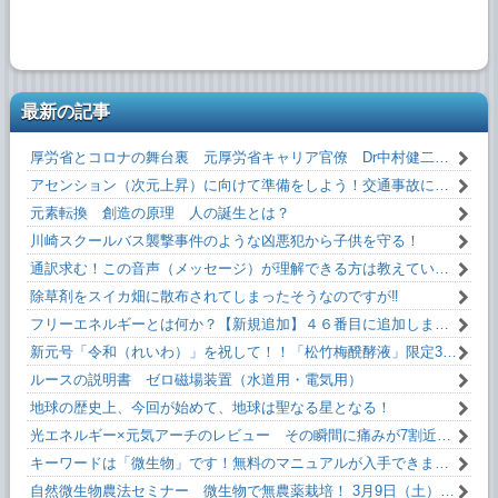
最新の記事
厚労省とコロナの舞台裏 元厚労省キャリア官僚 Dr中村健二 氏 闇を暴露！
アセンション（次元上昇）に向けて準備をしよう！交通事故にあわない方法！！
元素転換 創造の原理 人の誕生とは？
川崎スクールバス襲撃事件のような凶悪犯から子供を守る！
通訳求む！この音声（メッセージ）が理解できる方は教えていただけるとうれしいです！
除草剤をスイカ畑に散布されてしまったそうなのですが‼
フリーエネルギーとは何か？【新規追加】４６番目に追加しました！無料です！
新元号「令和（れいわ）」を祝して！！「松竹梅醗酵液」限定35本。
ルースの説明書 ゼロ磁場装置（水道用・電気用）
地球の歴史上、今回が始めて、地球は聖なる星となる！
光エネルギー×元気アーチのレビュー その瞬間に痛みが7割近く減った！
キーワードは「微生物」です！無料のマニュアルが入手できます。
自然微生物農法セミナー 微生物で無農薬栽培！ 3月9日（土）13:10～