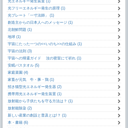
光エネルギー発生装置 (1)
光フリーエネルギー発生の原理 (1)
光プレート「一寸法師」 (1)
創造主からの日本人へのメッセージ (1)
北朝鮮問題 (1)
地球 (1)
宇宙にたった一つの<<いのち>>の仕組み (1)
宇宙の法則 (3)
宇宙への帰還ガイド 汝の密室にて祈れ (1)
安眠バスタオル (5)
家庭菜園 (4)
家畜が元気 牛・豚・鶏 (1)
招き猫型光エネルギー発生器 (2)
携帯用光エネルギー発生装置 (1)
放射能から子供たちを守る方法は？ (1)
放射能除染 (2)
新しい産業の創設と普及とは!？ (1)
本・書籍 (6)