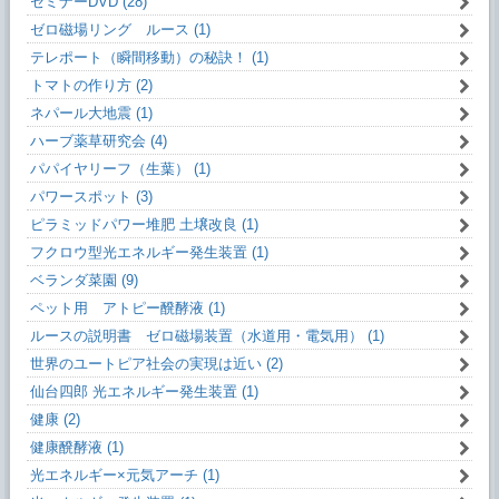
セミナーDVD (28)
ゼロ磁場リング ルース (1)
テレポート（瞬間移動）の秘訣！ (1)
トマトの作り方 (2)
ネパール大地震 (1)
ハーブ薬草研究会 (4)
パパイヤリーフ（生葉） (1)
パワースポット (3)
ピラミッドパワー堆肥 土壌改良 (1)
フクロウ型光エネルギー発生装置 (1)
ベランダ菜園 (9)
ペット用 アトピー醗酵液 (1)
ルースの説明書 ゼロ磁場装置（水道用・電気用） (1)
世界のユートピア社会の実現は近い (2)
仙台四郎 光エネルギー発生装置 (1)
健康 (2)
健康醗酵液 (1)
光エネルギー×元気アーチ (1)