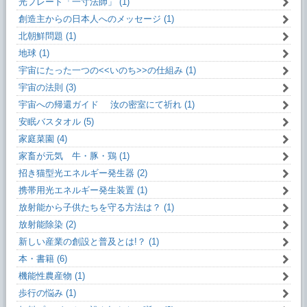
光プレート「一寸法師」 (1)
創造主からの日本人へのメッセージ (1)
北朝鮮問題 (1)
地球 (1)
宇宙にたった一つの<<いのち>>の仕組み (1)
宇宙の法則 (3)
宇宙への帰還ガイド 汝の密室にて祈れ (1)
安眠バスタオル (5)
家庭菜園 (4)
家畜が元気 牛・豚・鶏 (1)
招き猫型光エネルギー発生器 (2)
携帯用光エネルギー発生装置 (1)
放射能から子供たちを守る方法は？ (1)
放射能除染 (2)
新しい産業の創設と普及とは!？ (1)
本・書籍 (6)
機能性農産物 (1)
歩行の悩み (1)