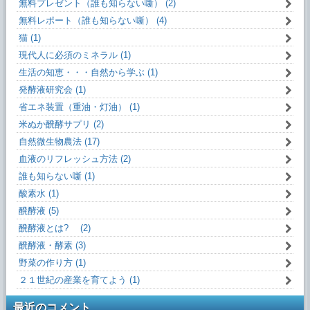
無料プレゼント（誰も知らない噺） (2)
無料レポート（誰も知らない噺） (4)
猫 (1)
現代人に必須のミネラル (1)
生活の知恵・・・自然から学ぶ (1)
発酵液研究会 (1)
省エネ装置（重油・灯油） (1)
米ぬか醗酵サプリ (2)
自然微生物農法 (17)
血液のリフレッシュ方法 (2)
誰も知らない噺 (1)
酸素水 (1)
醗酵液 (5)
醗酵液とは? (2)
醗酵液・酵素 (3)
野菜の作り方 (1)
２１世紀の産業を育てよう (1)
最近のコメント