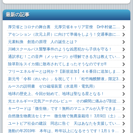
最新の記事
厚労省とコロナの舞台裏 元厚労省キャリア官僚 Dr中村健二 氏 闇を暴露！
アセンション（次元上昇）に向けて準備をしよう！交通事故にあわない方法！！
元素転換 創造の原理 人の誕生とは？
川崎スクールバス襲撃事件のような凶悪犯から子供を守る！
通訳求む！この音声（メッセージ）が理解できる方は教えていただけるとうれしいです！
除草剤をスイカ畑に散布されてしまったそうなのですが‼
フリーエネルギーとは何か？【新規追加】４６番目に追加しました！無料です！
新元号「令和（れいわ）」を祝して！！「松竹梅醗酵液」限定35本。
ルースの説明書 ゼロ磁場装置（水道用・電気用）
地球の歴史上、今回が始めて、地球は聖なる星となる！
光エネルギー×元気アーチのレビュー その瞬間に痛みが7割近く減った！
キーワードは「微生物」です！無料のマニュアルが入手できます。
自然微生物農法セミナー 微生物で無農薬栽培！ 3月9日（土）13:10～
ユートピア社会の建設 同志に告ぐ 天はあなたを支援しています！
激動の年2019年 本年は、昨年以上になるそうです！1月１９日(土)13:10～