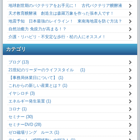
地球創世期のバクテリアをお手元に！ 古代バクテリア醗酵液
天才教育醗酵液 創造主は森羅万象を作った張本人です！
地震予知 日本最強のレイライン！ 東南海地震を防ぐ方法？
自然治癒力 免疫力が高まる！？
介護・リハビリ・不安定な歩行・杖の人にオススメ！
カテゴリ
ブログ (13)
21世紀のリーダーのライフスタイル (1)
【事務局休業日について】 (1)
これからの新しい産業とは？ (1)
イヤシロチ (3)
エネルギー発生装置 (1)
コロナ (1)
セミナー (30)
セミナーDVD (28)
ゼロ磁場リング ルース (1)