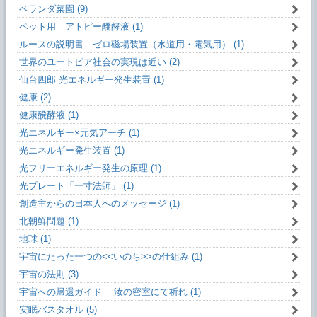
ベランダ菜園 (9)
ペット用 アトピー醗酵液 (1)
ルースの説明書 ゼロ磁場装置（水道用・電気用） (1)
世界のユートピア社会の実現は近い (2)
仙台四郎 光エネルギー発生装置 (1)
健康 (2)
健康醗酵液 (1)
光エネルギー×元気アーチ (1)
光エネルギー発生装置 (1)
光フリーエネルギー発生の原理 (1)
光プレート「一寸法師」 (1)
創造主からの日本人へのメッセージ (1)
北朝鮮問題 (1)
地球 (1)
宇宙にたった一つの<<いのち>>の仕組み (1)
宇宙の法則 (3)
宇宙への帰還ガイド 汝の密室にて祈れ (1)
安眠バスタオル (5)