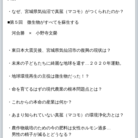
・なぜ、宮城県気仙沼で真菰（マコモ）がつくられたのか？
■第５回 微生物がすべてを蘇生する
河合勝 × 小野寺文榮
・東日本大震災後、宮城県気仙沼市の復興の現状は？
・未来の子どもたちに綺麗な地球を還す…２０２０年運動。
・地球環境再生の主役は微生物だった！？
・命を育てるはずの現代農業の根本問題点とは？
・これからの本命の産業は何か？
・あまり知られていない真菰（マコモ）の環境浄化力とは？
・農作物栽培のための今の肥料は女性ホルモン過多…
男性の精子が減るとどうなる？