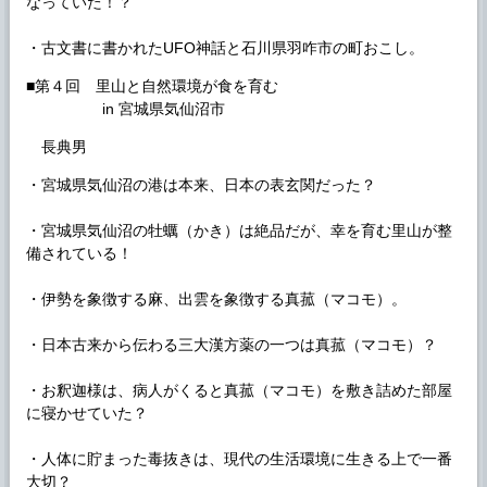
なっていた！？
・古文書に書かれたUFO神話と石川県羽咋市の町おこし。
■第４回 里山と自然環境が食を育む
in 宮城県気仙沼市
長典男
・宮城県気仙沼の港は本来、日本の表玄関だった？
・宮城県気仙沼の牡蠣（かき）は絶品だが、幸を育む里山が整
備されている！
・伊勢を象徴する麻、出雲を象徴する真菰（マコモ）。
・日本古来から伝わる三大漢方薬の一つは真菰（マコモ）？
・お釈迦様は、病人がくると真菰（マコモ）を敷き詰めた部屋
に寝かせていた？
・人体に貯まった毒抜きは、現代の生活環境に生きる上で一番
大切？