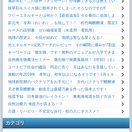
通訳求む！この音声（メッセージ）が理解できる方は教えていただけるとうれしいです！
除草剤をスイカ畑に散布されてしまったそうなのですが‼
フリーエネルギーとは何か？【新規追加】４６番目に追加しました！無料です！
新元号「令和（れいわ）」を祝して！！「松竹梅醗酵液」限定35本。
ルースの説明書 ゼロ磁場装置（水道用・電気用）
地球の歴史上、今回が始めて、地球は聖なる星となる！
光エネルギー×元気アーチのレビュー その瞬間に痛みが7割近く減った！
キーワードは「微生物」です！無料のマニュアルが入手できます。
自然微生物農法セミナー 微生物で無農薬栽培！ 3月9日（土）13:10～
ユートピア社会の建設 同志に告ぐ 天はあなたを支援しています！
激動の年2019年 本年は、昨年以上になるそうです！1月１９日(土)13:10～
地球創世期のバクテリアをお手元に！ 古代バクテリア醗酵液
天才教育醗酵液 創造主は森羅万象を作った張本人です！
地震予知 日本最強のレイライン！ 東南海地震を防ぐ方法？
自然治癒力 免疫力が高まる！？
介護・リハビリ・不安定な歩行・杖の人にオススメ！
カテゴリ