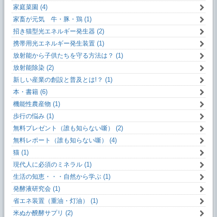
家庭菜園 (4)
家畜が元気 牛・豚・鶏 (1)
招き猫型光エネルギー発生器 (2)
携帯用光エネルギー発生装置 (1)
放射能から子供たちを守る方法は？ (1)
放射能除染 (2)
新しい産業の創設と普及とは!？ (1)
本・書籍 (6)
機能性農産物 (1)
歩行の悩み (1)
無料プレゼント（誰も知らない噺） (2)
無料レポート（誰も知らない噺） (4)
猫 (1)
現代人に必須のミネラル (1)
生活の知恵・・・自然から学ぶ (1)
発酵液研究会 (1)
省エネ装置（重油・灯油） (1)
米ぬか醗酵サプリ (2)