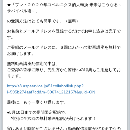
★「プレ・２０２０年コペルニクス的大転換 未来はこうなる～
サバイバル術～」
の受講方法はとても簡単です。（無料）
お名前とメールアドレスを登録するだけでお申し込みは完了で
す。
ご登録のメールアドレスに、６回にわたって動画講座を無料で
お届けします。
無料動画講座配信期間中は、
ご登録の皆様に限り、先生方から皆様への特典もご用意してお
ります。
http://s3.aspservice.jp/51collabo/link.php?
i=595b274aaf7cd&m=596741212157f&guid=ON
最後に、もう一度くり返します。
●8月10日までの期間限定配信で、
特別に全六回の無料動画配信が受けられます！
実はあまり時間がございません（動画配信期間が8/10までなの