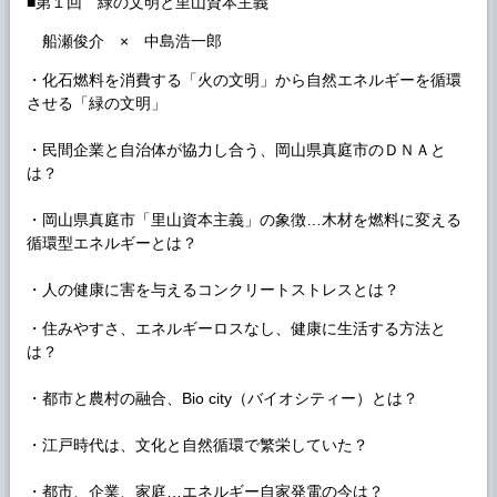
■第１回 緑の文明と里山資本主義
船瀬俊介 × 中島浩一郎
・化石燃料を消費する「火の文明」から自然エネルギーを循環
させる「緑の文明」
・民間企業と自治体が協力し合う、岡山県真庭市のＤＮＡと
は？
・岡山県真庭市「里山資本主義」の象徴…木材を燃料に変える
循環型エネルギーとは？
・人の健康に害を与えるコンクリートストレスとは？
・住みやすさ、エネルギーロスなし、健康に生活する方法と
は？
・都市と農村の融合、Bio city（バイオシティー）とは？
・江戸時代は、文化と自然循環で繁栄していた？
・都市、企業、家庭…エネルギー自家発電の今は？