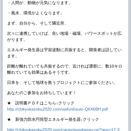
・人間が、動物が元気になります。
・風水、環境がよくなります。
まず、自分から、そして隣近所、
次々に連携していけば、良い地場・磁場、パワースポットが広
がります。
エネルギー発生器は宇宙波動に共振すると、開発者は話してい
ます。
距離が離れていても共振するので、近ければ濃密に、数10キロ
離れていても効果はあるそうです。
日本を、そして地球を救うプロジェクトにご参加ください。
あなたのご参加をお待ちしています！
★ 説明書ＰＤＦはこちら↓クリック
http://chikyukazoku2020.com/swfu/d/auto-Q6X6BH.pdf
★ 新強力防水円筒型エネルギー発生器↓クリック
http://chikyukazoku2020.com/cargo/goodsprev.cgi?gno=17-3