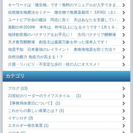
キーワードは「微生物」です！無料のマニュアルが入手できます。
自然微生物農法セミナー 微生物で無農薬栽培！ 3月9日（土）13:10～
ユートピア社会の建設 同志に告ぐ 天はあなたを支援しています！
激動の年2019年 本年は、昨年以上になるそうです！1月１９日(土)13:10～
地球創世期のバクテリアをお手元に！ 古代バクテリア醗酵液
天才教育醗酵液 創造主は森羅万象を作った張本人です！
地震予知 日本最強のレイライン！ 東南海地震を防ぐ方法？
自然治癒力 免疫力が高まる！？
介護・リハビリ・不安定な歩行・杖の人にオススメ！
カテゴリ
ブログ (13)
21世紀のリーダーのライフスタイル (1)
【事務局休業日について】 (1)
これからの新しい産業とは？ (1)
イヤシロチ (3)
エネルギー発生装置 (1)
コロナ (1)