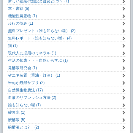
新しい産業の創設と普及とは!？ (1)
本・書籍 (6)
機能性農産物 (1)
歩行の悩み (1)
無料プレゼント（誰も知らない噺） (2)
無料レポート（誰も知らない噺） (4)
猫 (1)
現代人に必須のミネラル (1)
生活の知恵・・・自然から学ぶ (1)
発酵液研究会 (1)
省エネ装置（重油・灯油） (1)
米ぬか醗酵サプリ (2)
自然微生物農法 (17)
血液のリフレッシュ方法 (2)
誰も知らない噺 (1)
酸素水 (1)
醗酵液 (5)
醗酵液とは? (2)