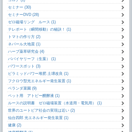
セミナー (30)
セミナーDVD (28)
ゼロ磁場リング ルース (1)
テレポート（瞬間移動）の秘訣！ (1)
トマトの作り方 (2)
ネパール大地震 (1)
ハーブ薬草研究会 (4)
パパイヤリーフ（生葉） (1)
パワースポット (3)
ピラミッドパワー堆肥 土壌改良 (1)
フクロウ型光エネルギー発生装置 (1)
ベランダ菜園 (9)
ペット用 アトピー醗酵液 (1)
ルースの説明書 ゼロ磁場装置（水道用・電気用） (1)
世界のユートピア社会の実現は近い (2)
仙台四郎 光エネルギー発生装置 (1)
健康 (2)