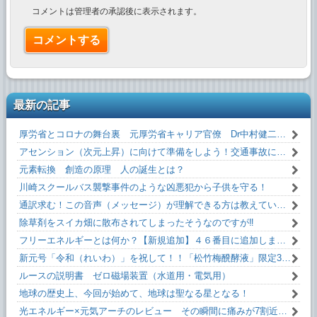
コメントは管理者の承認後に表示されます。
最新の記事
厚労省とコロナの舞台裏 元厚労省キャリア官僚 Dr中村健二 氏 闇を暴露！
アセンション（次元上昇）に向けて準備をしよう！交通事故にあわない方法！！
元素転換 創造の原理 人の誕生とは？
川崎スクールバス襲撃事件のような凶悪犯から子供を守る！
通訳求む！この音声（メッセージ）が理解できる方は教えていただけるとうれしいです！
除草剤をスイカ畑に散布されてしまったそうなのですが‼
フリーエネルギーとは何か？【新規追加】４６番目に追加しました！無料です！
新元号「令和（れいわ）」を祝して！！「松竹梅醗酵液」限定35本。
ルースの説明書 ゼロ磁場装置（水道用・電気用）
地球の歴史上、今回が始めて、地球は聖なる星となる！
光エネルギー×元気アーチのレビュー その瞬間に痛みが7割近く減った！