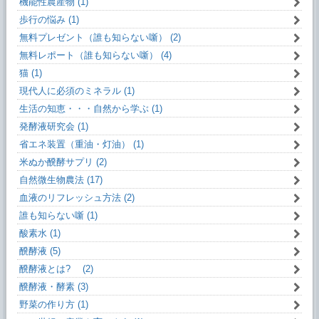
機能性農産物 (1)
歩行の悩み (1)
無料プレゼント（誰も知らない噺） (2)
無料レポート（誰も知らない噺） (4)
猫 (1)
現代人に必須のミネラル (1)
生活の知恵・・・自然から学ぶ (1)
発酵液研究会 (1)
省エネ装置（重油・灯油） (1)
米ぬか醗酵サプリ (2)
自然微生物農法 (17)
血液のリフレッシュ方法 (2)
誰も知らない噺 (1)
酸素水 (1)
醗酵液 (5)
醗酵液とは? (2)
醗酵液・酵素 (3)
野菜の作り方 (1)