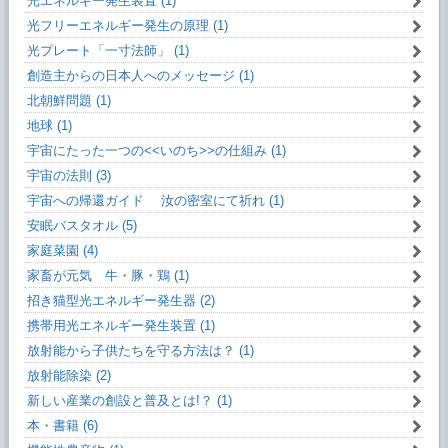
光エネルギー発生装置 (1)
光フリーエネルギー発生の原理 (1)
光プレート「一寸法師」 (1)
創造主からの日本人へのメッセージ (1)
北朝鮮問題 (1)
地球 (1)
宇宙にたった一つの<<いのち>>の仕組み (1)
宇宙の法則 (3)
宇宙への帰還ガイド 汝の密室にて祈れ (1)
安眠バスタオル (5)
家庭菜園 (4)
家畜が元気 牛・豚・鶏 (1)
招き猫型光エネルギー発生器 (2)
携帯用光エネルギー発生装置 (1)
放射能から子供たちを守る方法は？ (1)
放射能除染 (2)
新しい産業の創設と普及とは!？ (1)
本・書籍 (6)