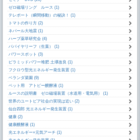
ゼロ磁場リング ルース (1)
テレポート（瞬間移動）の秘訣！ (1)
トマトの作り方 (2)
ネパール大地震 (1)
ハーブ薬草研究会 (4)
パパイヤリーフ（生葉） (1)
パワースポット (3)
ピラミッドパワー堆肥 土壌改良 (1)
フクロウ型光エネルギー発生装置 (1)
ベランダ菜園 (9)
ペット用 アトピー醗酵液 (1)
ルースの説明書 ゼロ磁場装置（水道用・電気用） (1)
世界のユートピア社会の実現は近い (2)
仙台四郎 光エネルギー発生装置 (1)
健康 (2)
健康醗酵液 (1)
光エネルギー×元気アーチ (1)