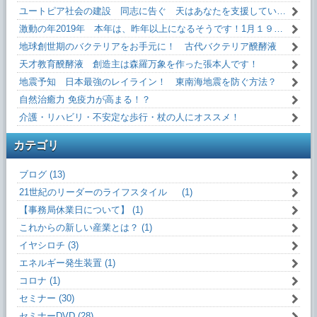
ユートピア社会の建設 同志に告ぐ 天はあなたを支援しています！
激動の年2019年 本年は、昨年以上になるそうです！1月１９日(土)13:10～
地球創世期のバクテリアをお手元に！ 古代バクテリア醗酵液
天才教育醗酵液 創造主は森羅万象を作った張本人です！
地震予知 日本最強のレイライン！ 東南海地震を防ぐ方法？
自然治癒力 免疫力が高まる！？
介護・リハビリ・不安定な歩行・杖の人にオススメ！
カテゴリ
ブログ (13)
21世紀のリーダーのライフスタイル (1)
【事務局休業日について】 (1)
これからの新しい産業とは？ (1)
イヤシロチ (3)
エネルギー発生装置 (1)
コロナ (1)
セミナー (30)
セミナーDVD (28)