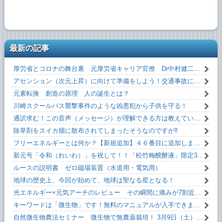
最新の記事
厚労省とコロナの舞台裏 元厚労省キャリア官僚 Dr中村健二 氏 闇を暴露！
アセンション（次元上昇）に向けて準備をしよう！交通事故にあわない方法！！
元素転換 創造の原理 人の誕生とは？
川崎スクールバス襲撃事件のような凶悪犯から子供を守る！
通訳求む！この音声（メッセージ）が理解できる方は教えていただけるとうれしいです！
除草剤をスイカ畑に散布されてしまったそうなのですが‼
フリーエネルギーとは何か？【新規追加】４６番目に追加しました！無料です！
新元号「令和（れいわ）」を祝して！！「松竹梅醗酵液」限定35本。
ルースの説明書 ゼロ磁場装置（水道用・電気用）
地球の歴史上、今回が始めて、地球は聖なる星となる！
光エネルギー×元気アーチのレビュー その瞬間に痛みが7割近く減った！
キーワードは「微生物」です！無料のマニュアルが入手できます。
自然微生物農法セミナー 微生物で無農薬栽培！ 3月9日（土）13:10～