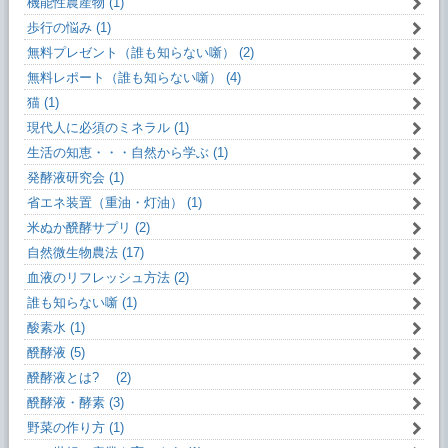
機能性農産物 (1)
歩行の悩み (1)
無料プレゼント（誰も知らない噺） (2)
無料レポート（誰も知らない噺） (4)
猫 (1)
現代人に必須のミネラル (1)
生活の知恵・・・自然から学ぶ (1)
発酵液研究会 (1)
省エネ装置（重油・灯油） (1)
米ぬか醗酵サプリ (2)
自然微生物農法 (17)
血液のリフレッシュ方法 (2)
誰も知らない噺 (1)
酸素水 (1)
醗酵液 (5)
醗酵液とは? (2)
醗酵液・酵素 (3)
野菜の作り方 (1)