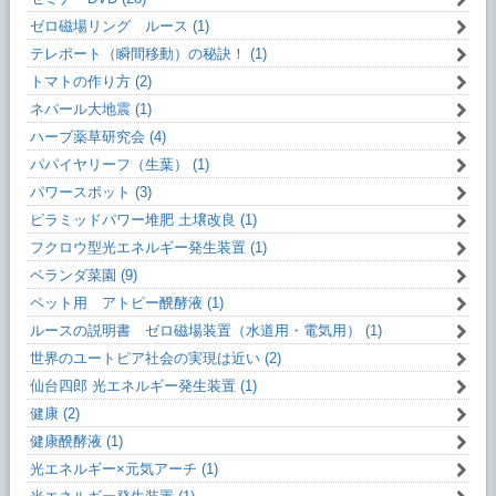
ゼロ磁場リング ルース (1)
テレポート（瞬間移動）の秘訣！ (1)
トマトの作り方 (2)
ネパール大地震 (1)
ハーブ薬草研究会 (4)
パパイヤリーフ（生葉） (1)
パワースポット (3)
ピラミッドパワー堆肥 土壌改良 (1)
フクロウ型光エネルギー発生装置 (1)
ベランダ菜園 (9)
ペット用 アトピー醗酵液 (1)
ルースの説明書 ゼロ磁場装置（水道用・電気用） (1)
世界のユートピア社会の実現は近い (2)
仙台四郎 光エネルギー発生装置 (1)
健康 (2)
健康醗酵液 (1)
光エネルギー×元気アーチ (1)