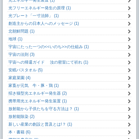
光エネルギー発生装置 (1)
光フリーエネルギー発生の原理 (1)
光プレート「一寸法師」 (1)
創造主からの日本人へのメッセージ (1)
北朝鮮問題 (1)
地球 (1)
宇宙にたった一つの<<いのち>>の仕組み (1)
宇宙の法則 (3)
宇宙への帰還ガイド 汝の密室にて祈れ (1)
安眠バスタオル (5)
家庭菜園 (4)
家畜が元気 牛・豚・鶏 (1)
招き猫型光エネルギー発生器 (2)
携帯用光エネルギー発生装置 (1)
放射能から子供たちを守る方法は？ (1)
放射能除染 (2)
新しい産業の創設と普及とは!？ (1)
本・書籍 (6)