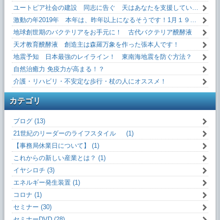
ユートピア社会の建設 同志に告ぐ 天はあなたを支援しています！
激動の年2019年 本年は、昨年以上になるそうです！1月１９日(土)13:10～
地球創世期のバクテリアをお手元に！ 古代バクテリア醗酵液
天才教育醗酵液 創造主は森羅万象を作った張本人です！
地震予知 日本最強のレイライン！ 東南海地震を防ぐ方法？
自然治癒力 免疫力が高まる！？
介護・リハビリ・不安定な歩行・杖の人にオススメ！
カテゴリ
ブログ (13)
21世紀のリーダーのライフスタイル (1)
【事務局休業日について】 (1)
これからの新しい産業とは？ (1)
イヤシロチ (3)
エネルギー発生装置 (1)
コロナ (1)
セミナー (30)
セミナーDVD (28)