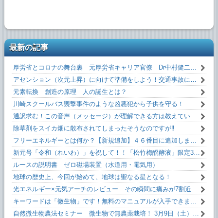
最新の記事
厚労省とコロナの舞台裏 元厚労省キャリア官僚 Dr中村健二 氏 闇を暴露！
アセンション（次元上昇）に向けて準備をしよう！交通事故にあわない方法！！
元素転換 創造の原理 人の誕生とは？
川崎スクールバス襲撃事件のような凶悪犯から子供を守る！
通訳求む！この音声（メッセージ）が理解できる方は教えていただけるとうれしいです！
除草剤をスイカ畑に散布されてしまったそうなのですが‼
フリーエネルギーとは何か？【新規追加】４６番目に追加しました！無料です！
新元号「令和（れいわ）」を祝して！！「松竹梅醗酵液」限定35本。
ルースの説明書 ゼロ磁場装置（水道用・電気用）
地球の歴史上、今回が始めて、地球は聖なる星となる！
光エネルギー×元気アーチのレビュー その瞬間に痛みが7割近く減った！
キーワードは「微生物」です！無料のマニュアルが入手できます。
自然微生物農法セミナー 微生物で無農薬栽培！ 3月9日（土）13:10～