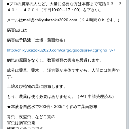
■プロの農家の人など、大量に必要な方は本部まで電話０３－３
４０１－４２０１（平日10:00～17：00）を下さい。
メールはmail@chikyukazoku2020.com（２４時間ＯＫです。）
病害虫には
病害虫予防液（土壌・葉面散布）
http://chikyukazoku2020.com/cargo/goodsprev.cgi?gno=9-7
病気の原因をなくし、数百種類の害虫を忌避します。
成分は薬草、薬木 、漢方薬が主体ですから、人間には無害で
す。
土壌及び植物の葉に散布します。
もう、農薬は使う必要はありません。（PAT 申請受理済み）
★本液を自然水で200倍～300にうすめて葉面散布
青虫、夜盗虫、などご覧の
害虫は病害虫発
酵液でイチコロです