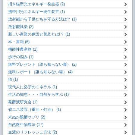
招き猫型光エネルギー発生器 (2)
携帯用光エネルギー発生装置 (1)
放射能から子供たちを守る方法は？ (1)
放射能除染 (2)
新しい産業の創設と普及とは!？ (1)
本・書籍 (6)
機能性農産物 (1)
歩行の悩み (1)
無料プレゼント（誰も知らない噺） (2)
無料レポート（誰も知らない噺） (4)
猫 (1)
現代人に必須のミネラル (1)
生活の知恵・・・自然から学ぶ (1)
発酵液研究会 (1)
省エネ装置（重油・灯油） (1)
米ぬか醗酵サプリ (2)
自然微生物農法 (17)
血液のリフレッシュ方法 (2)