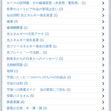
ルースの説明書 ゼロ磁場装置（水道用・電気用） (1)
世界のユートピア社会の実現は近い (2)
仙台四郎 光エネルギー発生装置 (1)
健康 (2)
健康醗酵液 (1)
光エネルギー×元気アーチ (1)
光エネルギー発生装置 (1)
光フリーエネルギー発生の原理 (1)
光プレート「一寸法師」 (1)
創造主からの日本人へのメッセージ (1)
北朝鮮問題 (1)
地球 (1)
宇宙にたった一つの<<いのち>>の仕組み (1)
宇宙の法則 (3)
宇宙への帰還ガイド 汝の密室にて祈れ (1)
安眠バスタオル (5)
家庭菜園 (4)
家畜が元気 牛・豚・鶏 (1)