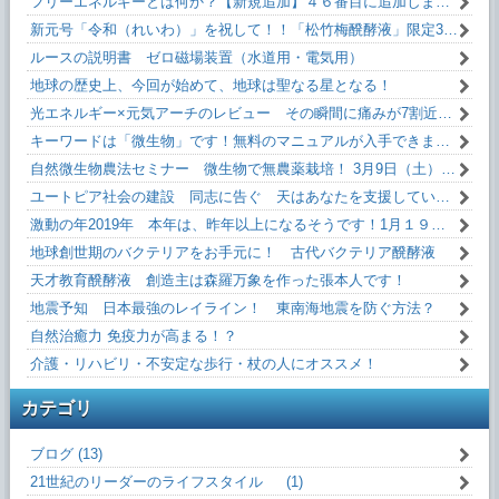
フリーエネルギーとは何か？【新規追加】４６番目に追加しました！無料です！
新元号「令和（れいわ）」を祝して！！「松竹梅醗酵液」限定35本。
ルースの説明書 ゼロ磁場装置（水道用・電気用）
地球の歴史上、今回が始めて、地球は聖なる星となる！
光エネルギー×元気アーチのレビュー その瞬間に痛みが7割近く減った！
キーワードは「微生物」です！無料のマニュアルが入手できます。
自然微生物農法セミナー 微生物で無農薬栽培！ 3月9日（土）13:10～
ユートピア社会の建設 同志に告ぐ 天はあなたを支援しています！
激動の年2019年 本年は、昨年以上になるそうです！1月１９日(土)13:10～
地球創世期のバクテリアをお手元に！ 古代バクテリア醗酵液
天才教育醗酵液 創造主は森羅万象を作った張本人です！
地震予知 日本最強のレイライン！ 東南海地震を防ぐ方法？
自然治癒力 免疫力が高まる！？
介護・リハビリ・不安定な歩行・杖の人にオススメ！
カテゴリ
ブログ (13)
21世紀のリーダーのライフスタイル (1)