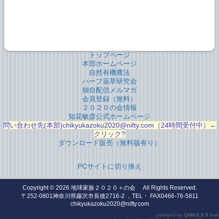
トップページ
本部ホームページ
自然有機農法
ハーブ薬草研究会
独自配信メルマガ
会員登録（無料）
２０２０の会情報
知花敏彦公式ホームページ
問い合わせ先(本部)chikyukazoku2020@nifty.com（24時間受付中）←
クリック?
ダウンロード販売（無料版有り）
PCサイトに切り換え
Copyright © 2026
地球家族２０２０＋の会
All Rights Reserved.
〒252-0801神奈川県藤沢市長後2716-2 ，TEL・ FAX0466-76-5811
chikyukazoku2020@nifty.com
powered by
QHM
6.0.9
haik