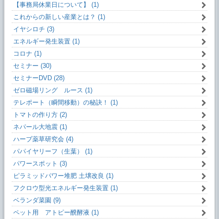
【事務局休業日について】 (1)
これからの新しい産業とは？ (1)
イヤシロチ (3)
エネルギー発生装置 (1)
コロナ (1)
セミナー (30)
セミナーDVD (28)
ゼロ磁場リング ルース (1)
テレポート（瞬間移動）の秘訣！ (1)
トマトの作り方 (2)
ネパール大地震 (1)
ハーブ薬草研究会 (4)
パパイヤリーフ（生葉） (1)
パワースポット (3)
ピラミッドパワー堆肥 土壌改良 (1)
フクロウ型光エネルギー発生装置 (1)
ベランダ菜園 (9)
ペット用 アトピー醗酵液 (1)