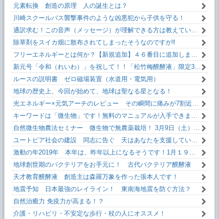
元素転換 創造の原理 人の誕生とは？
川崎スクールバス襲撃事件のような凶悪犯から子供を守る！
通訳求む！この音声（メッセージ）が理解できる方は教えていただけるとうれしいです！
除草剤をスイカ畑に散布されてしまったそうなのですが‼
フリーエネルギーとは何か？【新規追加】４６番目に追加しました！無料です！
新元号「令和（れいわ）」を祝して！！「松竹梅醗酵液」限定35本。
ルースの説明書 ゼロ磁場装置（水道用・電気用）
地球の歴史上、今回が始めて、地球は聖なる星となる！
光エネルギー×元気アーチのレビュー その瞬間に痛みが7割近く減った！
キーワードは「微生物」です！無料のマニュアルが入手できます。
自然微生物農法セミナー 微生物で無農薬栽培！ 3月9日（土）13:10～
ユートピア社会の建設 同志に告ぐ 天はあなたを支援しています！
激動の年2019年 本年は、昨年以上になるそうです！1月１９日(土)13:10～
地球創世期のバクテリアをお手元に！ 古代バクテリア醗酵液
天才教育醗酵液 創造主は森羅万象を作った張本人です！
地震予知 日本最強のレイライン！ 東南海地震を防ぐ方法？
自然治癒力 免疫力が高まる！？
介護・リハビリ・不安定な歩行・杖の人にオススメ！