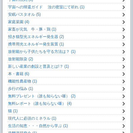
宇宙への帰還ガイド 汝の密室にて祈れ (1)
安眠バスタオル (5)
家庭菜園 (4)
家畜が元気 牛・豚・鶏 (1)
招き猫型光エネルギー発生器 (2)
携帯用光エネルギー発生装置 (1)
放射能から子供たちを守る方法は？ (1)
放射能除染 (2)
新しい産業の創設と普及とは!？ (1)
本・書籍 (6)
機能性農産物 (1)
歩行の悩み (1)
無料プレゼント（誰も知らない噺） (2)
無料レポート（誰も知らない噺） (4)
猫 (1)
現代人に必須のミネラル (1)
生活の知恵・・・自然から学ぶ (1)