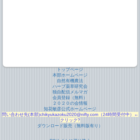
トップページ
本部ホームページ
自然有機農法
ハーブ薬草研究会
独自配信メルマガ
会員登録（無料）
２０２０の会情報
知花敏彦公式ホームページ
問い合わせ先(本部)chikyukazoku2020@nifty.com（24時間受付中）←
クリック?
ダウンロード販売（無料版有り）