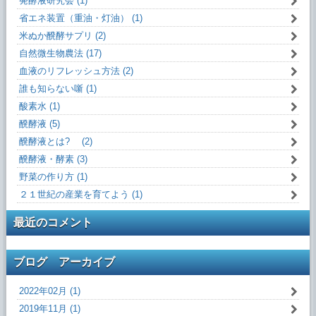
発酵液研究会 (1)
省エネ装置（重油・灯油） (1)
米ぬか醗酵サプリ (2)
自然微生物農法 (17)
血液のリフレッシュ方法 (2)
誰も知らない噺 (1)
酸素水 (1)
醗酵液 (5)
醗酵液とは? (2)
醗酵液・酵素 (3)
野菜の作り方 (1)
２１世紀の産業を育てよう (1)
最近のコメント
ブログ アーカイブ
2022年02月 (1)
2019年11月 (1)