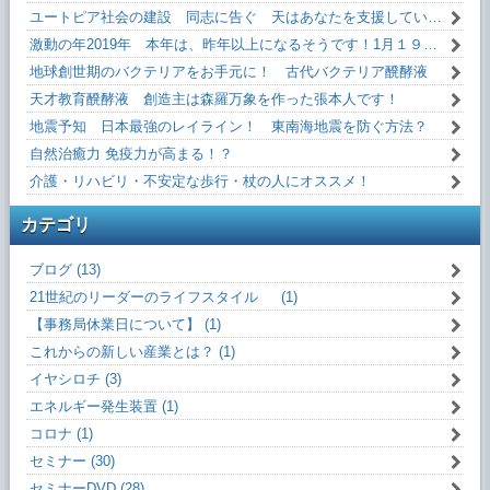
ユートピア社会の建設 同志に告ぐ 天はあなたを支援しています！
激動の年2019年 本年は、昨年以上になるそうです！1月１９日(土)13:10～
地球創世期のバクテリアをお手元に！ 古代バクテリア醗酵液
天才教育醗酵液 創造主は森羅万象を作った張本人です！
地震予知 日本最強のレイライン！ 東南海地震を防ぐ方法？
自然治癒力 免疫力が高まる！？
介護・リハビリ・不安定な歩行・杖の人にオススメ！
カテゴリ
ブログ (13)
21世紀のリーダーのライフスタイル (1)
【事務局休業日について】 (1)
これからの新しい産業とは？ (1)
イヤシロチ (3)
エネルギー発生装置 (1)
コロナ (1)
セミナー (30)
セミナーDVD (28)