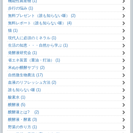
機能性農産物 (1)
歩行の悩み (1)
無料プレゼント（誰も知らない噺） (2)
無料レポート（誰も知らない噺） (4)
猫 (1)
現代人に必須のミネラル (1)
生活の知恵・・・自然から学ぶ (1)
発酵液研究会 (1)
省エネ装置（重油・灯油） (1)
米ぬか醗酵サプリ (2)
自然微生物農法 (17)
血液のリフレッシュ方法 (2)
誰も知らない噺 (1)
酸素水 (1)
醗酵液 (5)
醗酵液とは? (2)
醗酵液・酵素 (3)
野菜の作り方 (1)