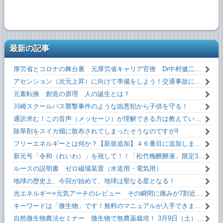
最新の記事
厚労省とコロナの舞台裏 元厚労省キャリア官僚 Dr中村健二 氏 闇を暴露！
アセンション（次元上昇）に向けて準備をしよう！交通事故にあわない方法！！
元素転換 創造の原理 人の誕生とは？
川崎スクールバス襲撃事件のような凶悪犯から子供を守る！
通訳求む！この音声（メッセージ）が理解できる方は教えていただけるとうれしいです！
除草剤をスイカ畑に散布されてしまったそうなのですが‼
フリーエネルギーとは何か？【新規追加】４６番目に追加しました！無料です！
新元号「令和（れいわ）」を祝して！！「松竹梅醗酵液」限定35本。
ルースの説明書 ゼロ磁場装置（水道用・電気用）
地球の歴史上、今回が始めて、地球は聖なる星となる！
光エネルギー×元気アーチのレビュー その瞬間に痛みが7割近く減った！
キーワードは「微生物」です！無料のマニュアルが入手できます。
自然微生物農法セミナー 微生物で無農薬栽培！ 3月9日（土）13:10～