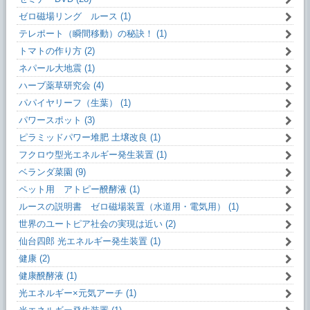
ゼロ磁場リング ルース (1)
テレポート（瞬間移動）の秘訣！ (1)
トマトの作り方 (2)
ネパール大地震 (1)
ハーブ薬草研究会 (4)
パパイヤリーフ（生葉） (1)
パワースポット (3)
ピラミッドパワー堆肥 土壌改良 (1)
フクロウ型光エネルギー発生装置 (1)
ベランダ菜園 (9)
ペット用 アトピー醗酵液 (1)
ルースの説明書 ゼロ磁場装置（水道用・電気用） (1)
世界のユートピア社会の実現は近い (2)
仙台四郎 光エネルギー発生装置 (1)
健康 (2)
健康醗酵液 (1)
光エネルギー×元気アーチ (1)