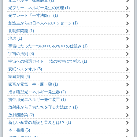
光エネルギー発生装置 (1)
光フリーエネルギー発生の原理 (1)
光プレート「一寸法師」 (1)
創造主からの日本人へのメッセージ (1)
北朝鮮問題 (1)
地球 (1)
宇宙にたった一つの<<いのち>>の仕組み (1)
宇宙の法則 (3)
宇宙への帰還ガイド 汝の密室にて祈れ (1)
安眠バスタオル (5)
家庭菜園 (4)
家畜が元気 牛・豚・鶏 (1)
招き猫型光エネルギー発生器 (2)
携帯用光エネルギー発生装置 (1)
放射能から子供たちを守る方法は？ (1)
放射能除染 (2)
新しい産業の創設と普及とは!？ (1)
本・書籍 (6)