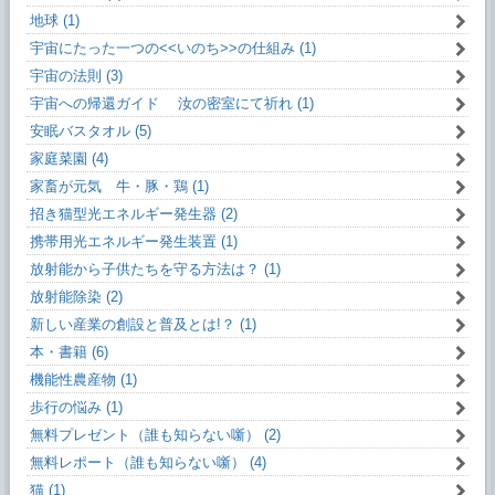
地球 (1)
宇宙にたった一つの<<いのち>>の仕組み (1)
宇宙の法則 (3)
宇宙への帰還ガイド 汝の密室にて祈れ (1)
安眠バスタオル (5)
家庭菜園 (4)
家畜が元気 牛・豚・鶏 (1)
招き猫型光エネルギー発生器 (2)
携帯用光エネルギー発生装置 (1)
放射能から子供たちを守る方法は？ (1)
放射能除染 (2)
新しい産業の創設と普及とは!？ (1)
本・書籍 (6)
機能性農産物 (1)
歩行の悩み (1)
無料プレゼント（誰も知らない噺） (2)
無料レポート（誰も知らない噺） (4)
猫 (1)