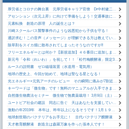
厚労省とコロナの舞台裏 元厚労省キャリア官僚 Dr中村健二 氏 闇を暴露！
アセンション（次元上昇）に向けて準備をしよう！交通事故にあわない方法！！
元素転換 創造の原理 人の誕生とは？
川崎スクールバス襲撃事件のような凶悪犯から子供を守る！
通訳求む！この音声（メッセージ）が理解できる方は教えていただけるとうれしいです！
除草剤をスイカ畑に散布されてしまったそうなのですが‼
フリーエネルギーとは何か？【新規追加】４６番目に追加しました！無料です！
新元号「令和（れいわ）」を祝して！！「松竹梅醗酵液」限定35本。
ルースの説明書 ゼロ磁場装置（水道用・電気用）
地球の歴史上、今回が始めて、地球は聖なる星となる！
光エネルギー×元気アーチのレビュー その瞬間に痛みが7割近く減った！
キーワードは「微生物」です！無料のマニュアルが入手できます。
自然微生物農法セミナー 微生物で無農薬栽培！ 3月9日（土）13:10～
ユートピア社会の建設 同志に告ぐ 天はあなたを支援しています！
激動の年2019年 本年は、昨年以上になるそうです！1月１９日(土)13:10～
地球創世期のバクテリアをお手元に！ 古代バクテリア醗酵液
天才教育醗酵液 創造主は森羅万象を作った張本人です！