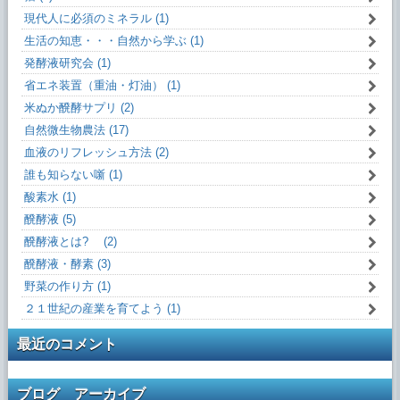
現代人に必須のミネラル (1)
生活の知恵・・・自然から学ぶ (1)
発酵液研究会 (1)
省エネ装置（重油・灯油） (1)
米ぬか醗酵サプリ (2)
自然微生物農法 (17)
血液のリフレッシュ方法 (2)
誰も知らない噺 (1)
酸素水 (1)
醗酵液 (5)
醗酵液とは? (2)
醗酵液・酵素 (3)
野菜の作り方 (1)
２１世紀の産業を育てよう (1)
最近のコメント
ブログ アーカイブ