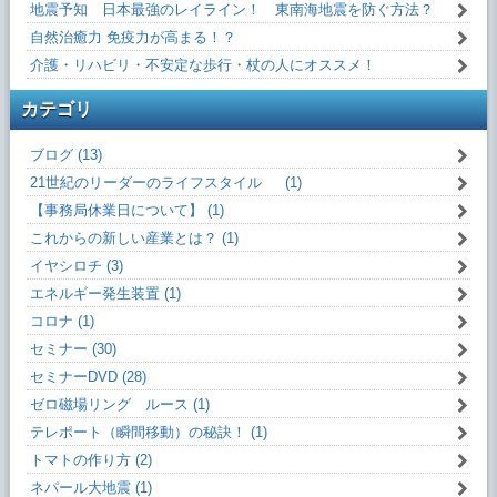
地震予知 日本最強のレイライン！ 東南海地震を防ぐ方法？
自然治癒力 免疫力が高まる！？
介護・リハビリ・不安定な歩行・杖の人にオススメ！
カテゴリ
ブログ (13)
21世紀のリーダーのライフスタイル (1)
【事務局休業日について】 (1)
これからの新しい産業とは？ (1)
イヤシロチ (3)
エネルギー発生装置 (1)
コロナ (1)
セミナー (30)
セミナーDVD (28)
ゼロ磁場リング ルース (1)
テレポート（瞬間移動）の秘訣！ (1)
トマトの作り方 (2)
ネパール大地震 (1)