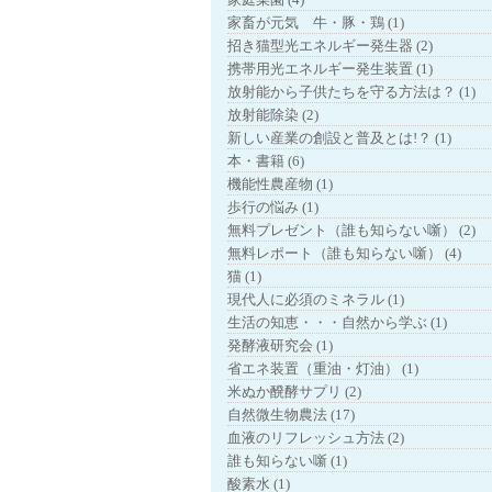
家畜が元気 牛・豚・鶏 (1)
招き猫型光エネルギー発生器 (2)
携帯用光エネルギー発生装置 (1)
放射能から子供たちを守る方法は？ (1)
放射能除染 (2)
新しい産業の創設と普及とは!？ (1)
本・書籍 (6)
機能性農産物 (1)
歩行の悩み (1)
無料プレゼント（誰も知らない噺） (2)
無料レポート（誰も知らない噺） (4)
猫 (1)
現代人に必須のミネラル (1)
生活の知恵・・・自然から学ぶ (1)
発酵液研究会 (1)
省エネ装置（重油・灯油） (1)
米ぬか醗酵サプリ (2)
自然微生物農法 (17)
血液のリフレッシュ方法 (2)
誰も知らない噺 (1)
酸素水 (1)