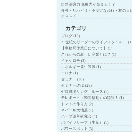
自然治癒力 免疫力が高まる！？
介護・リハビリ・不安定な歩行・杖の人
オススメ！
カテゴリ
ブログ (13)
21世紀のリーダーのライフスタイル (1
【事務局休業日について】 (1)
これからの新しい産業とは？ (1)
イヤシロチ (3)
エネルギー発生装置 (1)
コロナ (1)
セミナー (30)
セミナーDVD (28)
ゼロ磁場リング ルース (1)
テレポート（瞬間移動）の秘訣！ (1)
トマトの作り方 (2)
ネパール大地震 (1)
ハーブ薬草研究会 (4)
パパイヤリーフ（生葉） (1)
パワースポット (3)