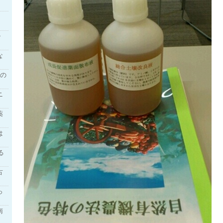
・
な
その
ニ
薬
は
る
古
っ
南