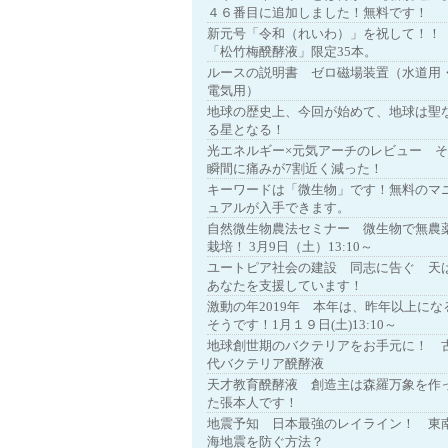
４６番目に追加しました！無料です！
新元号「令和（れいわ）」を祝して！！
「松竹梅醗酵液」限定35本。
ルースの説明書 ゼロ磁場装置（水道用
電気用）
地球の歴史上、今回が始めて、地球は聖
る星となる！
光エネルギー×元気アーチのレビュー 
瞬間に痛みが7割近く減った！
キーワードは「微生物」です！無料のマ
ュアルが入手できます。
自然微生物農法セミナー 微生物で無農
栽培！ 3月9日（土）13:10～
ユートピア社会の建設 同志に告ぐ 天
あなたを支援しています！
激動の年2019年 本年は、昨年以上にな
そうです！1月１９日(土)13:10～
地球創世期のバクテリアをお手元に！ 
代バクテリア醗酵液
天才教育醗酵液 創造主は森羅万象を作
た張本人です！
地震予知 日本最強のレイライン！ 東
海地震を防ぐ方法？