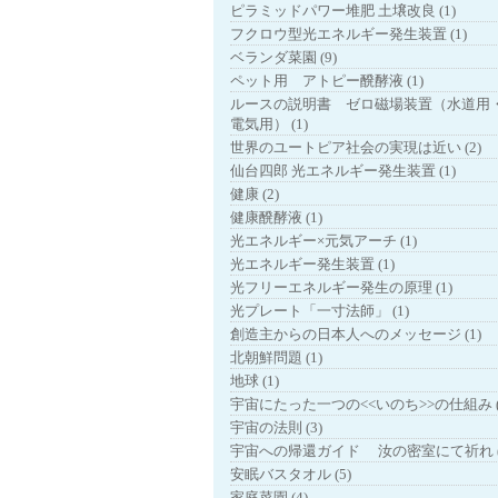
ピラミッドパワー堆肥 土壌改良 (1)
フクロウ型光エネルギー発生装置 (1)
ベランダ菜園 (9)
ペット用 アトピー醗酵液 (1)
ルースの説明書 ゼロ磁場装置（水道用
電気用） (1)
世界のユートピア社会の実現は近い (2)
仙台四郎 光エネルギー発生装置 (1)
健康 (2)
健康醗酵液 (1)
光エネルギー×元気アーチ (1)
光エネルギー発生装置 (1)
光フリーエネルギー発生の原理 (1)
光プレート「一寸法師」 (1)
創造主からの日本人へのメッセージ (1)
北朝鮮問題 (1)
地球 (1)
宇宙にたった一つの<<いのち>>の仕組み (
宇宙の法則 (3)
宇宙への帰還ガイド 汝の密室にて祈れ (
安眠バスタオル (5)
家庭菜園 (4)