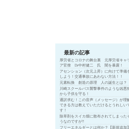
最新の記事
厚労省とコロナの舞台裏 元厚労省キャ
ア官僚 Dr中村健二 氏 闇を暴露！
アセンション（次元上昇）に向けて準備
しよう！交通事故にあわない方法！！
元素転換 創造の原理 人の誕生とは？
川崎スクールバス襲撃事件のような凶悪
から子供を守る！
通訳求む！この音声（メッセージ）が理
できる方は教えていただけるとうれしい
す！
除草剤をスイカ畑に散布されてしまった
うなのですが‼
フリーエネルギーとは何か？【新規追加